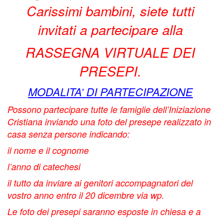
Carissimi bambini, siete tutti
Liturgie Vicariato Vigodarzere
Contatt
della
Maggi
Storia
X
BACK
invitati a partecipare alla
Prenot
Scuola
2026
Orario
1000
RASSEGNA VIRTUALE DEI
CATEC
Sale
Giugno
Messe
Noi
BACK
PRESEPI.
–
Attività
2026
Chiesa
A
Mejani
BACK
MODALITA’ DI PARTECIPAZIONE
INIZI
Luglio
Parroc
casa
ESTA
Possono partecipare tutte le famiglie dell’Iniziazione
Cristiana inviando una foto del presepe realizzato in
CRIST
–
Mejani
con
COMPI
casa senza persone indicando:
Agosto
Orario
Maria
2025
il nome e il cognome
l’anno di catechesi
Consigl
2026
Messe
Regina
il tutto da inviare ai genitori accompagnatori del
Pastor
Chiesa
del
vostro anno entro il 20 dicembre via wp.
Le foto dei presepi saranno esposte in chiesa e a
Parroc
Parroc
Giardi