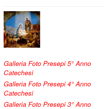
BACK
Chiesa
2021
TEMP
Prese
Parroc
DI
2021
di
Quare
FRAGI
BACK
Vigoda
2022
Settim
Orario
Santa
Galleria Foto Presepi 5° Anno
Messe
2022
Catechesi
Chiesa
Galleria Foto Presepi 4° Anno
Parroc
Catechesi
di
Galleria Foto Presepi 3° Anno
Saletto