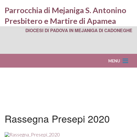
Parrocchia di Mejaniga S. Antonino
Presbitero e Martire di Apamea
DIOCESI DI PADOVA IN MEJANIGA DI CADONEGHE
MENU
Home
Parrocchia
BACK
Centro Parrocchiale
Sede
BACK
BACK
Rassegna Presepi 2020
Scuola dell’Infanzia
Parroc
Circolo
La
BACK
BACK
Foglio Parrocchiale
e
NOI
Sito
Nostra
5
BACK