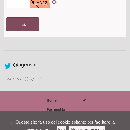
Invia
@agensir
Tweets di @agensir
Home
Parrocchia
Questo sito fa uso dei cookie soltanto per facilitare la
© 2026 Parrocchia di Mejaniga S. Antonino Presbitero e
navigazione
Info
Non mostrare più