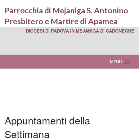
Parrocchia di Mejaniga S. Antonino
Presbitero e Martire di Apamea
DIOCESI DI PADOVA IN MEJANIGA DI CADONEGHE
MENU
Home
Parrocchia
BACK
Centro Parrocchiale
Sede
BACK
BACK
Appuntamenti della
Scuola dell’Infanzia
Parroc
Circolo
La
BACK
BACK
Settimana
Foglio Parrocchiale
e
NOI
Sito
Nostra
5
BACK