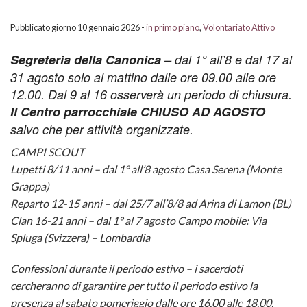
Liturgie Vicariato Vigodarzere
Contatt
della
Maggi
Storia
X
BACK
Pubblicato giorno 10 gennaio 2026 -
in primo piano
,
Volontariato Attivo
Prenot
Scuola
2026
Orario
1000
Segreteria della Canonica
– dal 1° all’8 e dal 17 al
31 agosto solo al mattino dalle ore 09.00 alle ore
CATEC
Sale
Giugno
Messe
Noi
BACK
12.00. Dal 9 al 16 osserverà un periodo di chiusura.
–
Attività
2026
Chiesa
Il Centro parrocchiale CHIUSO AD AGOSTO
A
Mejani
BACK
salvo che per attività organizzate.
INIZI
Luglio
Parroc
casa
ESTA
CAMPI SCOUT
Lupetti 8/11 anni – dal 1° all’8 agosto Casa Serena (Monte
CRIST
–
Mejani
con
COMPI
Grappa)
Agosto
Orario
Reparto 12-15 anni – dal 25/7 all’8/8 ad Arina di Lamon (BL)
Maria
2025
Clan 16-21 anni – dal 1° al 7 agosto Campo mobile: Via
Consigl
2026
Messe
Regina
Spluga (Svizzera) – Lombardia
Pastor
Chiesa
del
Confessioni durante il periodo estivo – i sacerdoti
cercheranno di garantire per tutto il periodo estivo la
Parroc
Parroc
Giardi
presenza al sabato pomeriggio dalle ore 16.00 alle 18.00.