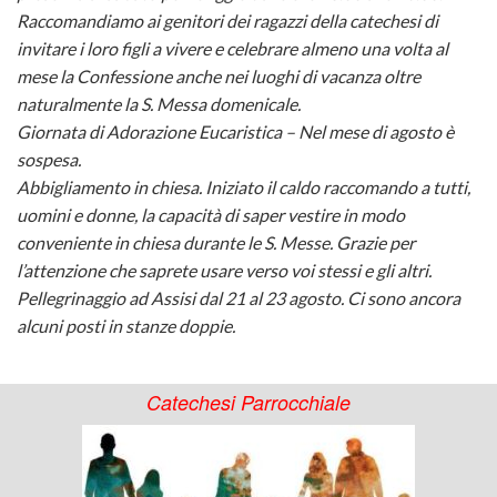
Raccomandiamo ai genitori dei ragazzi della catechesi di
Consigl
di
Pasqu
invitare i loro figli a vivere e celebrare almeno una volta al
BACK
mese la Confessione anche nei luoghi di vacanza oltre
Parroc
Cadon
2020
Bilanci
naturalmente la S. Messa domenicale.
(
Orario
Giornata di Adorazione Eucaristica – Nel mese di agosto è
Avven
ed
BACK
sospesa.
G.P.G.
Messe
2020
Eserci
Abbigliamento in chiesa. Iniziato il caldo raccomando a tutti,
Rasse
uomini e donne, la capacità di saper vestire in modo
Chiesa
Parroc
Presep
conveniente in chiesa durante le S. Messe. Grazie per
l’attenzione che saprete usare verso voi stessi e gli altri.
Calend
Parroc
Quare
–
2020
Pellegrinaggio ad Assisi dal 21 al 23 agosto. Ci sono ancora
alcuni posti in stanze doppie.
Pastor
San
–
Storia
AVVE
2023
Bonave
Pasqu
LA
Catechesi Parrocchiale
–
Orario
2021
CARIT
2024
Messe
Avven
IN